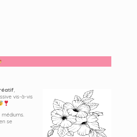
réatif
,
ssive vis-à-vis
de médiums.
en se