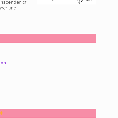
ranscender
et
nner une
nan