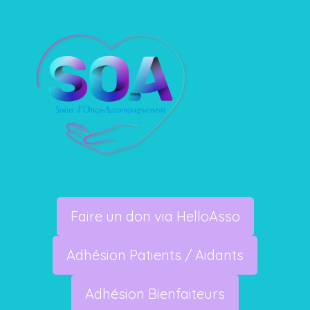
Faire un don via HelloAsso
Adhésion Patients / Aidants
Adhésion Bienfaiteurs