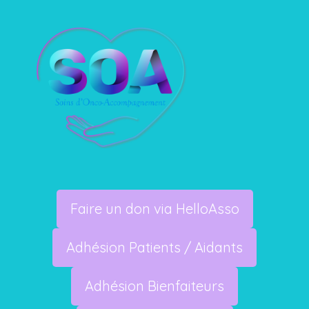
Faire un don via HelloAsso
Adhésion Patients / Aidants
Adhésion Bienfaiteurs