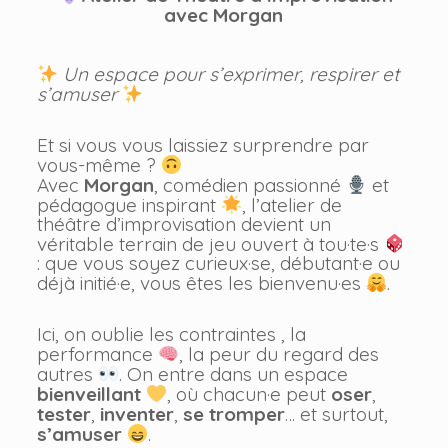
avec Morgan
Un espace pour s’exprimer, respirer et
s’amuser
Et si vous vous laissiez surprendre par
vous-même ?
Avec
Morgan
, comédien passionné
et
pédagogue inspirant
, l’atelier de
théâtre d’improvisation devient un
véritable terrain de jeu ouvert à tou·te·s
: que vous soyez curieux·se, débutant·e ou
déjà initié·e, vous êtes les bienvenu·es
.
Ici, on oublie les contraintes , la
performance
, la peur du regard des
autres
. On entre dans un espace
bienveillant
, où chacun·e peut
oser
,
tester
,
inventer
,
se tromper
… et surtout,
s’amuser
.