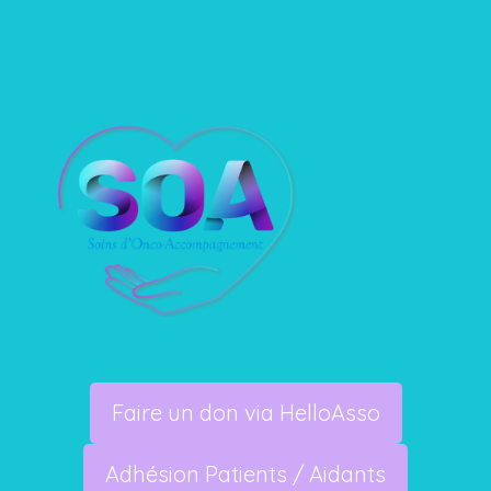
Faire un don via HelloAsso
Adhésion Patients / Aidants