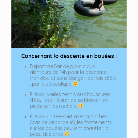
Concernant la descente en bouées :
Départ de l’air de pic-nic aux
alentours de 14h pour la descente
trankilou et sans danger, parfois drôle
, parfois bucolique
Prévoir vieilles tennis ou chaussures
d’eau, pour éviter de se blesser les
pieds sur les rochers
Prévoir un tee-shirt avec manches
(pas de débardeur), les frottements
sur les bouées peuvent chauffer la
peau des bras