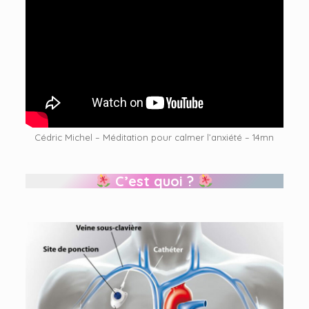
Cédric Michel – Méditation pour calmer l’anxiété – 14mn
C’est quoi ?