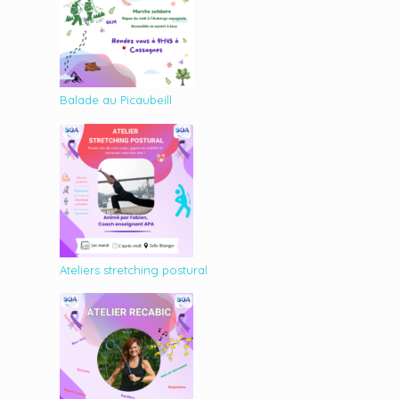
Balade au Picaubeill
Ateliers stretching postural