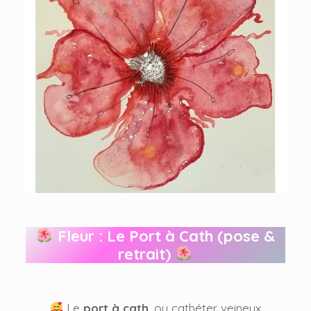
Fleur : Le Port à Cath (pose &
retrait)
Le
port à cath
, ou cathéter veineux