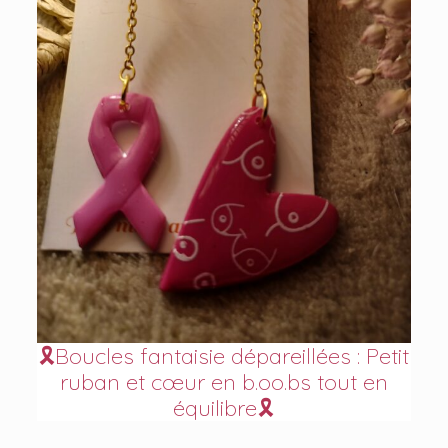
🎗Boucles fantaisie dépareillées : Petit
ruban et cœur en b.oo.bs tout en
équilibre🎗