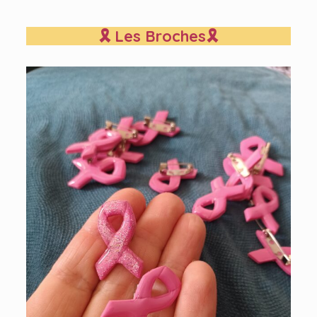
🎗 Les Broches🎗