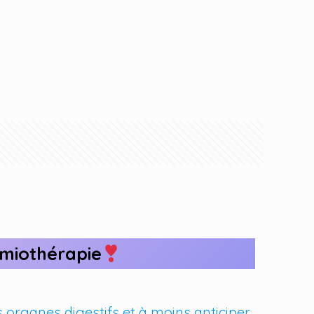
imiothérapie
organes digestifs et à moins anticiper