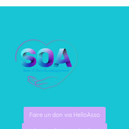
Faire un don via HelloAsso