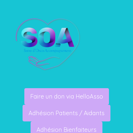
Faire un don via HelloAsso
Adhésion Patients / Aidants
Adhésion Bienfaiteurs