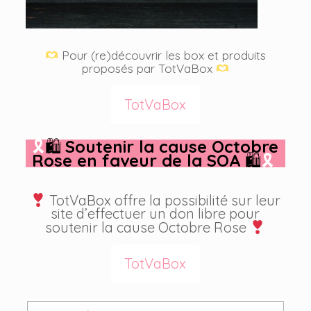
Pour (re)découvrir les box et produits
proposés par TotVaBox
TotVaBox
🎗
🛍
Soutenir la cause Octobre
Rose en faveur de la SOA
🛍
🎗
TotVaBox offre la possibilité sur leur
site d’effectuer un don libre pour
soutenir la cause Octobre Rose
TotVaBox