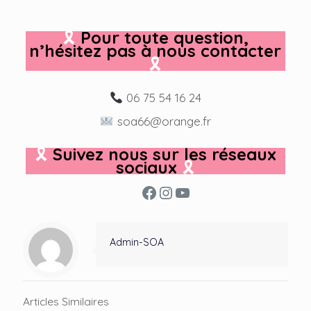
🎗
Pour toute question,
n’hésitez pas à nous contacter
🎗
06 75 54 16 24
soa66@orange.fr
🎗
Suivez nous sur les réseaux
sociaux
🎗
Facebook
Instagram
YouTube
Admin-SOA
Articles Similaires