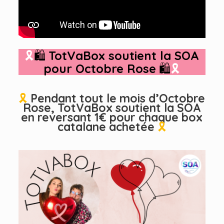
🎗
🛍
TotVaBox soutient la SO
A
pour Octobre Rose
🛍
🎗
🎗
Pendant tout le mois d’Octobre
Rose, TotVaBox soutient la SOA
en reversant 1€ pour chaque box
catalane achetée
🎗