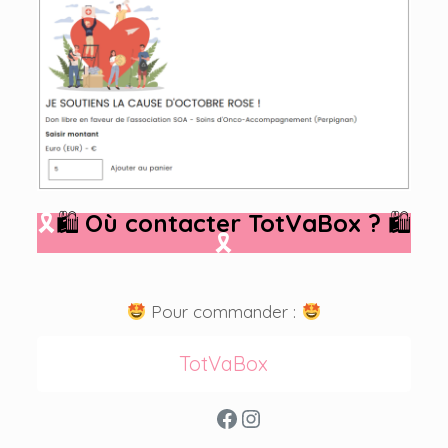
🎗
🛍
Où contacter TotVaBox ?
🛍
🎗
Pour commander :
TotVaBox
Facebook
Instagram