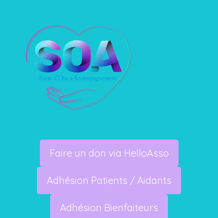
Faire un don via HelloAsso
Adhésion Patients / Aidants
Adhésion Bienfaiteurs