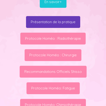
En savoir+
Présentation de la pratique
Protocole Homéo : Radiothérapie
Protocole Homéo : Chirurgie
Recommandations Officiels Shisso
Protocole Homéo: Fatigue
Protocole Homéo: Chimiothérapie