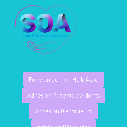
Faire un don via HelloAsso
Adhésion Patients / Aidants
Adhésion Bienfaiteurs