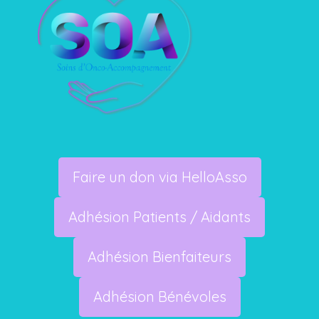
Faire un don via HelloAsso
Adhésion Patients / Aidants
Adhésion Bienfaiteurs
Adhésion Bénévoles