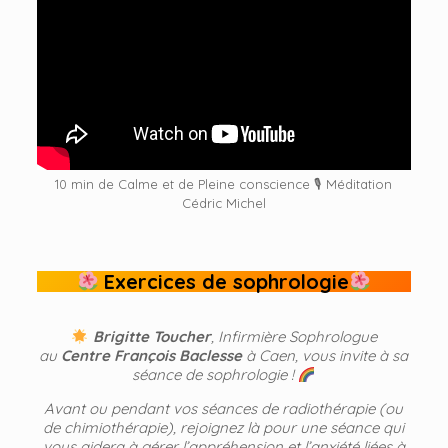
10 min de Calme et de Pleine conscience 🎙 Méditation
Cédric Michel
Exercices de sophrologie
Brigitte Toucher
, Infirmière Sophrologue
au
Centre François Baclesse
à Caen, vous invite à sa
séance de sophrologie !
Avant ou pendant vos séances de radiothérapie (ou
de chimiothérapie), rejoignez là pour une séance qui
vous aidera à gérer l’appréhension et l’anxiété liées à