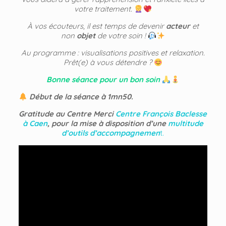
votre traitement.
À vos écouteurs, il est temps de devenir
acteur
et
non
objet
de votre soin !
Au programme : visualisations positives et relaxation.
Prêt(e) à vous détendre ?
Bonne séance pour un bon soin
Début de la séance à 1mn50.
Gratitude au Centre Merci
Centre François Baclesse
à Caen
, pour la mise à disposition d’une
multitude
d’outils d’accompagnemen
t.