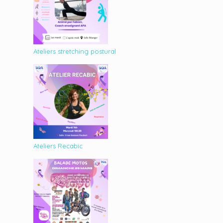
Ateliers stretching postural
Ateliers Recabic