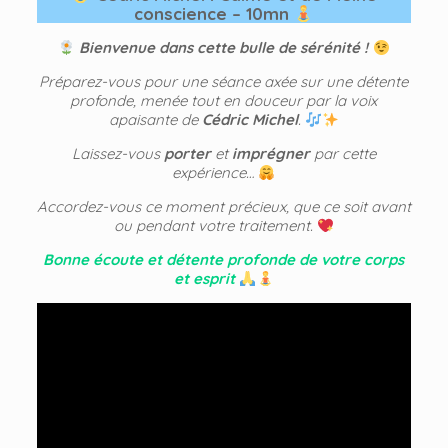
conscience – 10mn
Bienvenue dans cette bulle de sérénité !
Préparez-vous pour une séance axée sur une détente
profonde, menée tout en douceur par la voix
apaisante de
Cédric Michel
.
Laissez-vous
porter
et
imprégner
par cette
expérience…
Accordez-vous ce moment précieux, que ce soit avant
ou pendant votre traitement.
Bonne écoute et détente profonde de votre corps
et esprit