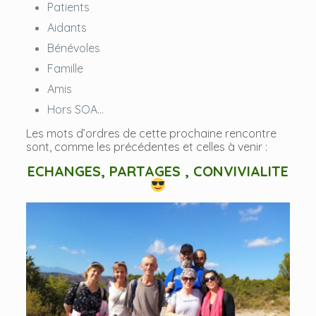
Patients
Aidants
Bénévoles
Famille
Amis
Hors SOA…
Les mots d’ordres de cette prochaine rencontre
sont, comme les précédentes et celles à venir :
ECHANGES, PARTAGES , CONVIVIALITE