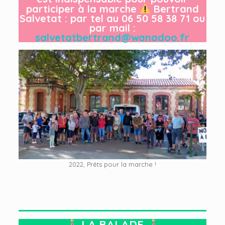
participer à la marche
Bertrand
Salvetat : par tel au 06 50 58 38 71 ou
par mail :
salvetatbertrand@wanadoo.fr
2022, Prêts pour la marche !
LA BALADE