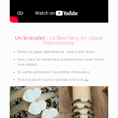
Un bracelet :
Le Bea Hery en Jaspe
Dalmatienne
Perles en jaspe dalmatienne : vertus anti-stress
Avec cœur en céramique (collaboration avec home
love atelier)
En vente exclusivité « les petites chineuses »
15 euros dont 5 euros reversés à la SOA