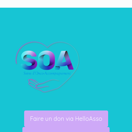
Faire un don via HelloAsso