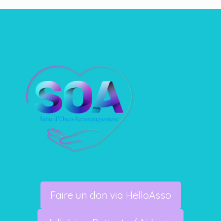
Faire un don via HelloAsso