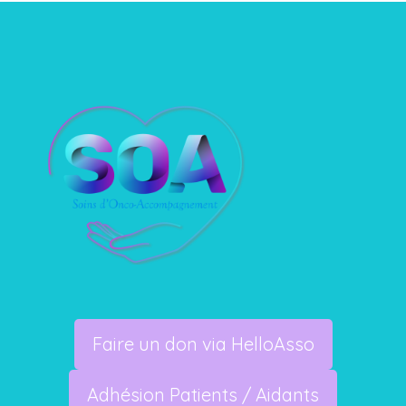
Faire un don via HelloAsso
Adhésion Patients / Aidants