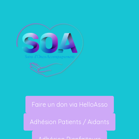
Faire un don via HelloAsso
Adhésion Patients / Aidants