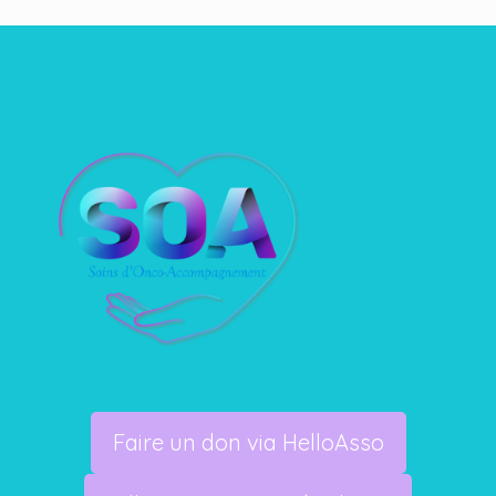
Faire un don via HelloAsso