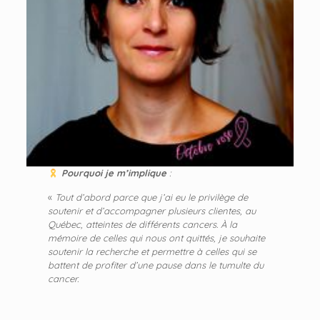
Pourquoi je m’impliqu
e
:
«
Tout d’abord parce que j’ai eu le privilège de
soutenir et d’accompagner plusieurs clientes, au
Québec, atteintes de différents cancers. À la
mémoire de celles qui nous ont quittés, je souhaite
soutenir la recherche et permettre à celles qui se
battent de profiter d’une pause dans le tumulte du
cancer.​