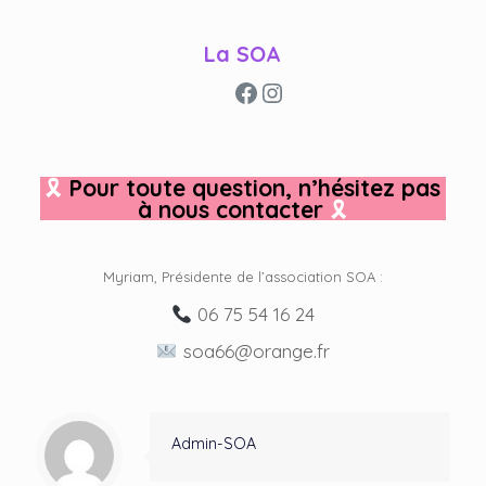
La SOA
Facebook
Instagram
🎗
Pour toute question, n’hésitez pas
à nous contacter
🎗
Myriam, Présidente de l’association SOA :
06 75 54 16 24
soa66@orange.fr
Admin-SOA