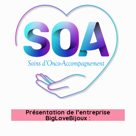
Présentation de l’entreprise
BigLoveBijoux
: