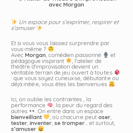
avec Morgan
Un espace pour s’exprimer, respirer et
s’amuser
Et si vous vous laissiez surprendre par
vous-même ?
Avec
Morgan
, comédien passionné
et
pédagogue inspirant
, l’atelier de
théâtre d’improvisation devient un
véritable terrain de jeu ouvert à tou·te·s
: que vous soyez curieux·se, débutant·e ou
déjà initié·e, vous êtes les bienvenu·es
.
Ici, on oublie les contraintes , la
performance
, la peur du regard des
autres
. On entre dans un espace
bienveillant
, où chacun·e peut
oser
,
tester
,
inventer
,
se tromper
… et surtout,
s’amuser
.