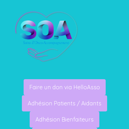
Faire un don via HelloAsso
Adhésion Patients / Aidants
Adhésion Bienfaiteurs