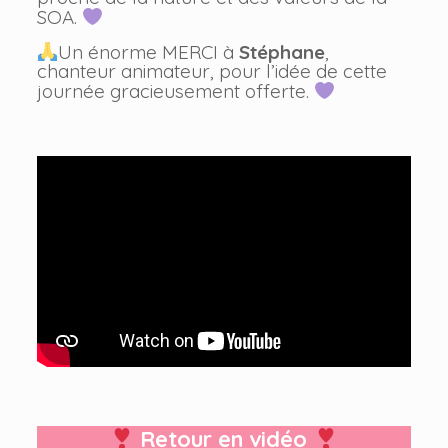
SOA.
Un énorme MERCI à
Stéphane
,
chanteur animateur, pour l’idée de cette
journée gracieusement offerte.
Retour en vidéo