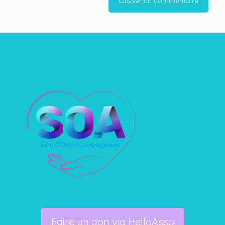
Faire un don via HelloAsso