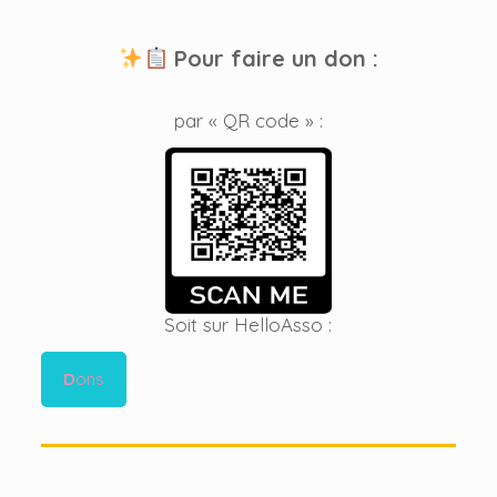
Pour faire un don :
par « QR code » :
Soit sur HelloAsso :
D
ons