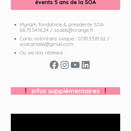
évents 5 ans de la SOA
Myriam, fondatrice & présidente SOA :
06.75.54.16.24 / soa66@orange.fr
Carla, volontaire civique : 07.81.53.81.62 /
soacarla66@gmail.com
Ou via nos réseaux :
Facebook
Instagram
YouTube
LinkedIn
Infos supplémentaires