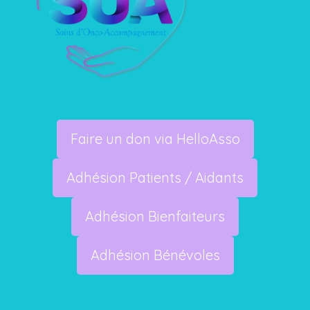
Faire un don via HelloAsso
Adhésion Patients / Aidants
Adhésion Bienfaiteurs
Adhésion Bénévoles