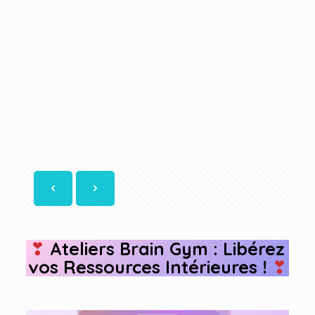
❣
Ateliers Brain Gym : Libérez
vos Ressources Intérieures !
❣